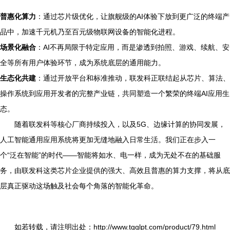
普惠化算力
：通过芯片级优化，让旗舰级的AI体验下放到更广泛的终端产
品中，加速千元机乃至百元级物联网设备的智能化进程。
场景化融合
：AI不再局限于特定应用，而是渗透到拍照、游戏、续航、安
全等所有用户体验环节，成为系统底层的通用能力。
生态化共建
：通过开放平台和标准推动，联发科正联结起从芯片、算法、
操作系统到应用开发者的完整产业链，共同塑造一个繁荣的终端AI应用生
态。
随着联发科等核心厂商持续投入，以及5G、边缘计算的协同发展，
人工智能通用应用系统将更加无缝地融入日常生活。我们正在步入一
个“泛在智能”的时代——智能将如水、电一样，成为无处不在的基础服
务，由联发科这类芯片企业提供的强大、高效且普惠的算力支撑，将从底
层真正驱动这场触及社会每个角落的智能化革命。
如若转载，请注明出处：http://www.tgglpt.com/product/79.html