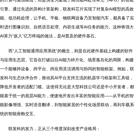
的计算与通信枢纽，而是演变为集成了高性能AI处理单元（APU）的智能
引擎。通过先进的异构计算架构，联发科芯片实现了对复杂AI模型的高效
能、低功耗处理，让手机、平板、物联网设备乃至智能汽车，都具备了实
时进行图像识别、自然语言处理、内容生成等AI任务的能力。这种将强大
AI算力“嵌入”亿万终端的做法，是AI普及的硬件基石。
而“人工智能通用应用系统”的概念，则是在此硬件基础上构建的软件
与应用生态层。它旨在打破以往AI能力碎片化、场景孤岛化的局限，构建
一个能够跨设备、跨平台、跨应用灵活调用与协同的智能框架。例如，联
发科与生态伙伴合作，推动其AI平台支持主流的机器学习框架和工具链，
降低开发者的适配门槛。这使得无论是大型科技公司还是中小开发者，都
能基于统一的底层AI能力，便捷地开发出丰富的智能应用——从手机的智
能影像增强、实时语音翻译，到智能家居的个性化场景联动，再到车载系
统的智能座舱交互。
联发科的发力，正从三个维度深刻改变产业格局：