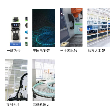
人工智能通
资本兑现期
服焕新升级
的基石 AI
用应用系统
依图冲刺科
言犀亮相
在服务器领
赋能商务创
创板助力通
2020京东
域的关键知
新
用应用系统
人工智能大
识与通用应
会
用系统
一睹为快
美国法案禁
当手游玩转
探索人工智
实验室再度
用大华和海
造车 宝马
能与机器人
上新，探索
康威视设备
iFACTORY
产业的融合
人工智能通
全球供应链
虚拟体验解
迈向通用应
用应用系统
重塑的研究
锁大厂生态
用系统的新
的新前沿
与启示
壁垒、AI通
时代
用系统落地
特别关注 |
高端机器人