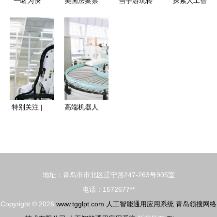
一睹为快
美国法案禁
当手游玩转
探索人工智
实验室再度
用大华和海
造车 宝马
能与机器人
上新，探索
康威视设备
iFACTORY
产业的融合
人工智能通
全球供应链
虚拟体验解
迈向通用应
用应用系统
重塑的研究
锁大厂生态
用系统的新
的新前沿
与启示
壁垒、AI通
时代
用系统落地
特别关注 |
高端机器人
BOE(京东
叫响“红岛
方)荣膺全
造”！已引
球智能制造
进百余个机
最高荣
器人产业链
地址：青岛市市北区辽宁路247-263号905室
誉“灯塔工
项目 人工
电话：1572677**
厂” 打造行
智能通用应
Copyright © 2026
www.tgglpt.com
人工智能通用应用系统
青岛领搜网络
业数智融合
用系统助力