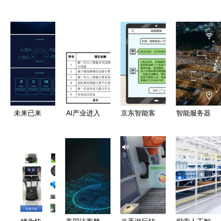
未来已来
AI产业进入
京东智能客
智能服务器
人工智能通
资本兑现期
服焕新升级
的基石 AI
用应用系统
依图冲刺科
言犀亮相
在服务器领
赋能商务创
创板助力通
2020京东
域的关键知
新
用应用系统
人工智能大
识与通用应
会
用系统